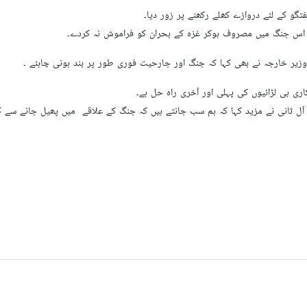
گو کے لئے دروازے کھلے رکھنے پر زور دیا۔
یا اس جنگ میں مصروف ہوکر غزہ کے بحران کو فراموش نہ کردے۔
ر خارجہ نے بھی کہا کہ جنگ اور جارحیت فوری طور پر بند ہونی چاہئے ۔
اری ہی لڑائیوں کی پہلی اور آخری راہ حل ہے۔
 ثانی نے مزید کہا کہ ہم سب جانتے ہیں کہ جنگ کے علاقے میں پھیل جانے سے کس