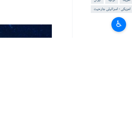
امریکا
ترکیہ
ایران
امریکی - اسرائيلی جارحیت
♿︎
آپ کا تبصرہ