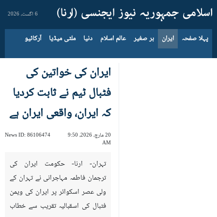
6 اگست، 2026
پہلا صفحہ
ایران
بر صغیر
عالم اسلام
دنیا
ملٹی میڈیا
آرکائیو
ایران کی خواتین کی
فٹبال ٹیم نے ثابت کردیا
کہ ایران، واقعی ایران ہے
20 مارچ، 2026، 9:50
86106474
News ID:
AM
تہران- ارنا- حکومت ایران کی
ترجمان فاطمہ مہاجرانی نے تہران کے
ولی عصر اسکوائر پر ایران کی ویمن
فٹبال کی اسقبالیہ تقریب سے خطاب