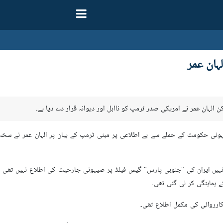
ہان عمر
 الہان عمر نے امریکی صدر ٹرمپ کو نااہل اور دیوانہ قرار دے دیا ہے۔
ونی حکومت کے حملے سے بے اطلاعی پر مبنی ٹرمپ کے بیان پر الہان عمر نے سخت ر
انہیں ایران کی "جنوبی پارس" گیس فیلڈ پر صیہونی جارحیت کی اطلاع نہیں تھی ج
ہماہنگی کر لی گئی تھی۔
کارروائی کی مکمل اطلاع تھی۔