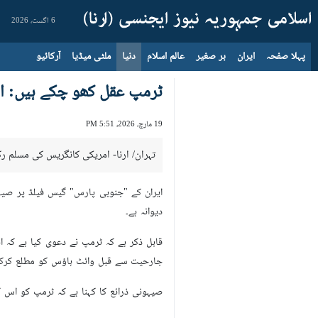
6 اگست، 2026
پہلا صفحہ
ایران
بر صغیر
عالم اسلام
دنیا
ملٹی میڈیا
آرکائیو
ٹرمپ عقل کھو چکے ہیں: ال
19 مارچ، 2026، 5:51 PM
تہران/ ارنا- امریکی کانگریس کی مسلم رکن
ایران کے "جنوبی پارس" گیس فیلڈ پر صیہ
دیوانہ ہے۔
قابل ذکر ہے کہ ٹرمپ نے دعوی کیا ہے کہ 
جارحیت سے قبل وائٹ ہاؤس کو مطلع کرکے 
صیہونی ذرائع کا کہنا ہے کہ ٹرمپ کو اس 