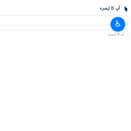
آپ کا تبصرہ
♿︎
تازہ ترین
امریکہ سے پیغامات ملے ہیں، وہ ایم او یو پر واپس آنا چاہتا ہے: نائب وزیر خارجہ
2026-08-05 22:09
قطر اور پاکستان جانے کا کوئی ارادہ نہیں/ ایران - عمان کے مشترکہ بیان پر کام ہو