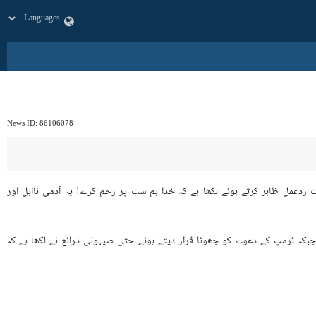
News ID:
86106078
دعمل ظاہر کرتے ہوئے لکھا ہے کہ خدا ہم سب پر رحم کرے! یہ آدمی نااہل اور
بکہ ٹرمپ کے دعوے کو جھوٹا قرار دیتے ہوئے حتی صیہونی ذرائع نے لکھا ہے کہ