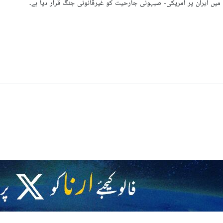
م میں ایران پر امریکی- صیہونی جارحیت کو غیرقانونی جنگ قرار دیا ہے۔