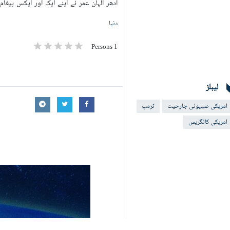
ادھر الہان عمر نے اپنے ایک اور ایکس پیغا
دنیا
1 Persons
لیبلز
امریکی صیہونی جارحیت
ٹرمپ
امریکی کانگریس