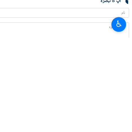
آپ کا تبصرہ
♿︎
تازہ ترین
بقائی: جنگ میں مال غنیمت کا دعوی کرنے والے کو پہلے جنگ جیتنی ہوتی ہے
2026-08-07 21:24
امریکہ میں پٹرول کی قیمتوں میں اضافہ ، وائٹ ہاؤس: قیمت کم کرنے کے لیے کوش
2026-08-07 21:02