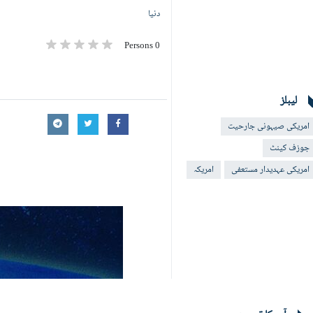
دنیا
0 Persons
لیبلز
امریکی صیہونی جارحیت
جوزف کینٹ
امریکی عہدیدار مستعفی
امریکہ