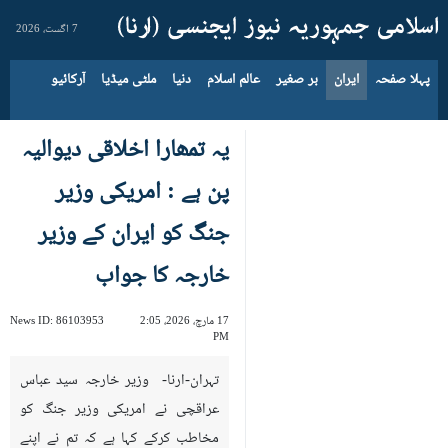
7 اگست، 2026
پہلا صفحہ
ایران
بر صغیر
عالم اسلام
دنیا
ملٹی میڈیا
آرکائیو
یہ تمھارا اخلاقی دیوالیہ
پن ہے : امریکی وزیر
جنگ کو ایران کے وزیر
خارجہ کا جواب
17 مارچ، 2026، 2:05
86103953
News ID:
PM
تہران-ارنا- وزیر خارجہ سید عباس
عراقچی نے امریکی وزیر جنگ کو
مخاطب کرکے کہا ہے کہ تم نے اپنے