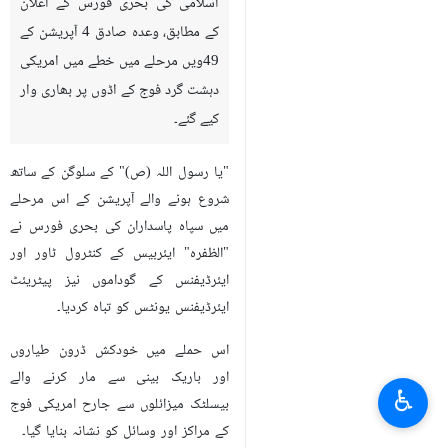
اسلامی کی بحری فورس کے اعلان
کے مطابق، وعدہ صادق 4 آپریشن کے
49ویں مرحلے میں خطے میں امریکی
دہشت گرد فوج کے اڈوں پر بھاری وار
کیے گئے۔
"یا رسول اللہ (ص)" کے سلوگن کے ساتھ
شروع ہونے والے آپریشن کے اس مرحلے
میں سپاہ پاسداران کی بحری فورس نے
"الظفرہ" ایئربیس کے کنٹرول ٹاور اور
ایئرڈیفنس کے گوداموں نیز پیٹریئٹ
ایئرڈیفنس یونٹس کو تباہ کردیا۔
اس حملے میں خودکش ڈرون طیاروں
اور باریک بینی سے مار کرنے والے
♿︎
بیسلٹک میزائلوں سے جارح امریکی فوج
کے مراکز اور وسائل کو نشانہ بنایا گیا۔