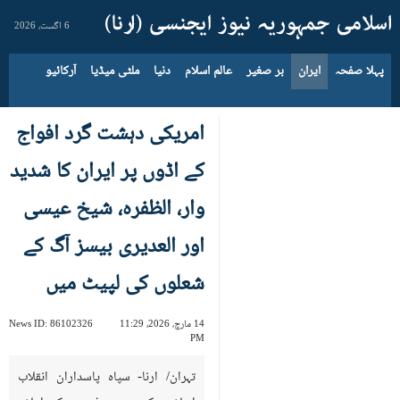
6 اگست، 2026
پہلا صفحہ
ایران
بر صغیر
عالم اسلام
دنیا
ملٹی میڈیا
آرکائیو
امریکی دہشت گرد افواج
کے اڈوں پر ایران کا شدید
وار، الظفرہ، شیخ عیسی
اور العدیری بیسز آگ کے
شعلوں کی لپیٹ میں
14 مارچ، 2026، 11:29
86102326
News ID:
PM
تہران/ ارنا- سپاہ پاسداران انقلاب