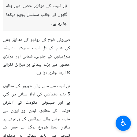
تل ابیب کے مرکزی حصے میں پناہ
گاہوں کی جانب مسلسل ہجوم دیکھا
جا رہا ہے۔
صیہونی فوج کے ریڈیو کے مطابق ہفتے
کی شام کو تل ابیب سمیت، مقبوضہ
سرزمینوں کے جنوبی، شمالی اور مرکزی
حصوں میں بڑے پیمانے پر میزائل ٹکرانے
کا الرٹ جاری ہوا ہے۔
تل ابیب سے ملنے والی خبروں کے مطابق،
5 بڑے دھماکوں کی آواز سنائی دی گئي
ہے اور صیہونی حکومت کے "انٹرنل
فرنٹ" کے مطابق، لبنان اور ایران سے
مارے جانے والے میزائلوں کے پہنچنے پر
♿︎
سائرن بجنا شروع ہوگیا ہے جس کے
نتیجے میں بڑے پیمانے پر محفوظ