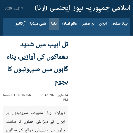
7 اگست، 2026
پہلا صفحہ
ایران
بر صغیر
عالم اسلام
دنیا
ملٹی میڈیا
آرکائیو
تل ابیب میں شدید
دھماکوں کی آوازیں، پناہ
گاہوں میں صیہونیوں کا
ہجوم
14 مارچ، 2026، 8:32
86102256
News ID:
PM
تہران/ ارنا- مقبوضہ سرزمینوں پر
ایران کے میزائلی حملوں کا سلسلہ
جاری ہے۔ صیہونی ذرائع کے مطابق،