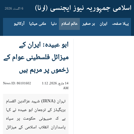
6 اگست، 2026
پہلا صفحہ
ایران
بر صغیر
عالم اسلام
دنیا
ملٹی میڈیا
آرکائیو
ابو عبیدہ: ایران کے
میزائل فلسطینی عوام کے
زخموں پر مرہم ہیں
14 مارچ، 2026، 1:12
86101602
News ID:
AM
تہران (IRNA) شہید عزالدین القسام
بریگیڈز کے ترجمان ابو عبیدہ نے کہا
ہے کہ صیہونی حکومت پر سپاہ
پاسداران انقلاب اسلامی کے میزائل