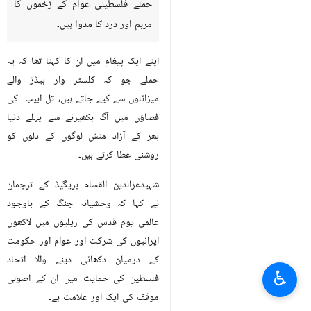
حملے فلسطینی عوام کے زخموں کا
مرہم اور درد کا مدوا ہیں۔
اپنے ایک پیغام میں ان کا کہنا تھا کہ یہ
حملے جو کہ کلسٹر وار ہیڈز والے
میزائلوں سے کیے جاتے ہیں، تل ابیب کی
فضاؤں میں آگ بکھیرنے سے پہلے دنیا
بھر کے آزاد منش لوگوں کے دلوں کو
روشنی عطا کرتے ہیں۔
شہیدعزالدین القسام بریگيڈ کے ترجمان
نے کہا کہ وحشیانہ جنگ کے باوجود
عالمی یوم قدس کی ریلیوں میں لاکھوں
ایرانیوں کی شرکت اور عوام اور حکومت
کے درمیان دکھائی دینے والا اتحاد
♿︎
فلسطین کی حمایت میں ان کے اصولی
موقف کی ایک اور علامت ہے۔