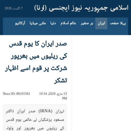
7 اگست، 2026
پہلا صفحہ
ایران
بر صغیر
عالم اسلام
دنیا
ملٹی میڈیا
آرکائیو
صدر ایران کا یوم قدس
کی ریلیوں میں بھرپور
شرکت پر قوم اسے اظہار
تشکر
13 مارچ، 2026، 10:54
86101561
News ID:
PM
تہران (IRNA) صدر ایران ڈاکٹر
مسعود پزشکیاں نے عالمی یوم قدس
کے ریلیوں میں بھرپور اور ولولہ