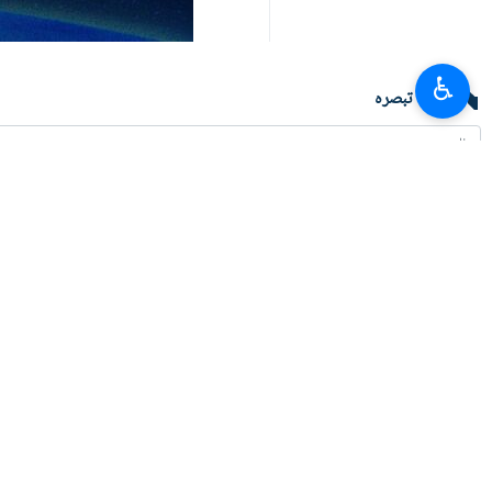
♿︎
آپ کا تبصرہ
تازہ ترین
امریکہ سے پیغامات ملے ہیں، وہ ایم او یو پر واپس آنا چاہتا ہے: نائب وزیر خارجہ
2026-08-05 22:09