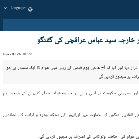
ر خارجہ سید عباس عراقچی کی گفتگو
News ID:
86101338
رار دیا اور کہا کہ آج عالمی یوم قدس کے ریلی میں عوام کا ایک سمندر ہے جو
راف پر مجبور کردیں گے
س کے جلوس میں کہا کہ آج امریکا اور صیہونی حکومت نے اسی ریلی پر جو وحشیانہ حملے کئے، ان کے باوجود ہم
 انقلابی امنگوں کی حمایت میں ایرانیوں کے محکم وعزم و ارادے کی نشاندہی
نی عوام کی طاقت وتوانائی کے اعتراف پر مجبور کردیں گے۔