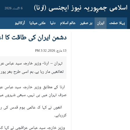
6 اگست، 2026
پہلا صفحہ
ایران
بر صغیر
عالم اسلام
دنیا
ملٹی میڈیا
آرکائیو
دشمن ایران کی طاقت کا ا
13 مارچ، 2026، 3:32 PM
تہران – ارنا- وزیر خارجہ سید عباس عرا
ٹھاٹھیں مار رہا ہے، ہم اسی طرح بھر پو
صرف تہران میں ہی نہیں، سبھی شہروں میں
انھوں نے کہا کہ عالمی یوم قدس کی ریلی
کررہاہے۔
وزیر خارجہ سید عباس عراقچی نے کہا کہ ا