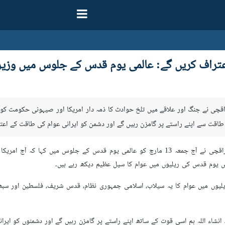
عتراف کریں گے: عالمی یوم قدس کے جلوس میں وزی
قچی نے جنگ اور علاقے میں تلخ حوادث کا ذمہ دار امریکا اور صیہونی حکومت کو ق
ر طاقت سے اپنے راستے پر گامزن رہیں گے اور دشمن کو ایرانی عوام کی طاقت کے اعت
ارنا کے مطابق وزیر خارجہ سید عباس عراقچی نے آج جمعہ 13 مارچ کو عالمی یوم قد
 یوم قدس کی ریلیوں میں عوام کا سیل عظیم دیکھ رہے ہیں۔
وں میں عوام کا یہ سیلاب، اسلامی جمہوری نظام، قدس شریف، فلسطین اور سبھی
نشاء اللہ ہم اسی قوت کے ساتھ اپنے راستے پر گامزن رہیں گے اور دشمنوں کو ایرا