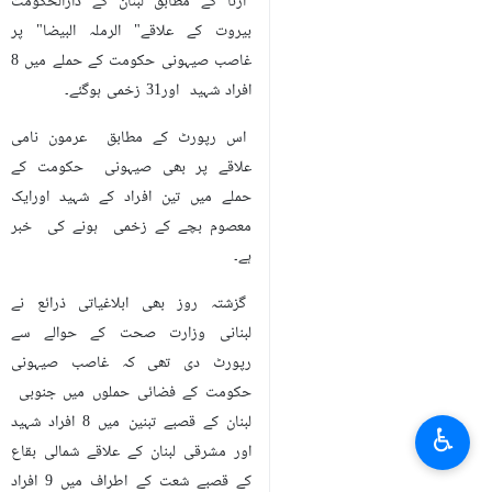
تہران – ارنا- لبنان پر صیہونی
حکومت کے نئے حملوں میں 11 افراد
شہید اور 32 زخمی ہوگئے
ارنا کے مطابق لبنان کے دارالحکومت
بیروت کے علاقے" الرملہ البیضا" پر
غاصب صیہونی حکومت کے حملے میں 8
افراد شہید اور31 زخمی ہوگئے۔
اس رپورٹ کے مطابق عرمون نامی
علاقے پر بھی صیہونی حکومت کے
حملے میں تین افراد کے شہید اورایک
معصوم بچے کے زخمی ہونے کی خبر
ہے۔
♿︎
گزشتہ روز بھی ابلاغیاتی ذرائع نے