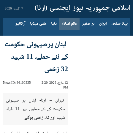
7 اگست، 2026
پہلا صفحہ
ایران
بر صغیر
عالم اسلام
دنیا
ملٹی میڈیا
آرکائیو
لبنان پرصیہونی حکومت
کے نئے حملے، 11 شہید
32 زخمی
12 مارچ، 2026، 2:20
86100335
News ID:
PM