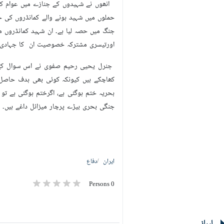
انھوں نے شہیدوں کے جنازے میں عوام کی 
حملوں میں شہید ہونے والے کمانڈروں کی خص
جنگ میں حصہ لیا ہے۔ ان شہید کمانڈروں
اورتیسری مشترکہ خصوصیت ان کا جہادی
جنرل یحیی رحیم صفوی نے اس سوال کے جو
کھاچکے ہیں کیونکہ کوئی بھی ہدف حاصل نہ
بحریہ ختم ہوگئی ہے، اگرختم ہوگئی ہے تو 
جنگی بحری بیڑے پرچار میزائل داغے ہیں۔
ایران
دفاع
0 Persons
لیبلز