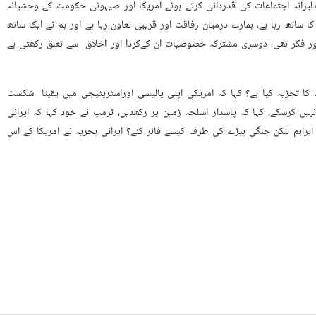
رانہ اجتماعات کی قدردانی کرتے ہوئے امریکا اور صیہونی حکومت کے وحشیانہ
ساتھ رہا ہے، ہمارے درمیان رفاقت اور قریبی تعاون رہا ہے اور ہم نے ایک ساتھ
 فکر تھی، دوسری مشترکہ خصوصیات ان کےکردا اور آخلاق سے تعلق رکھتی ہے
تجزیہ کیا ہے؟ کہا کہ امریکی اپنی پالیسی اوراسٹریٹیجی میں یقینا شکست
یں کرسکے، کہا کہ پاسدار اسلحہ زمین پر رکھدیں، ٹرمپ نے خود کہا کہ ایرانی
 ابراہم لنکن جنگی بیڑے کی طرف کیسے فائر کئے؟ ایرانی بحریہ نے امریکا کے اس