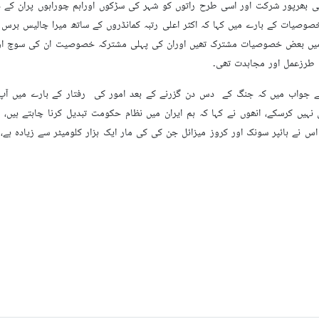
بھرپور شرکت اور اسی طرح راتوں کو شہر کی سڑکوں اوراہم چوراہوں پران کے دلی
وصیات کے بارے میں کہا کہ اکثر اعلی رتبہ کمانڈروں کے ساتھ میرا چالیس برس کا 
 میں بعض خصوصیات مشترک تھیں اوران کی پہلی مشترکہ خصوصیت ان کی سوچ اور
 طرزعمل اور مجاہدت تھی۔
اب میں کہ جنگ کے دس دن گزرنے کے بعد امور کی رفتار کے بارے میں آپ کا 
یں کرسکے، انھوں نے کہا کہ ہم ایران میں نظام حکومت تبدیل کرنا چاہتے ہیں، نہ
اس نے ہائپر سونک اور کروز میزائل جن کی کی مار ایک ہزار کلومیٹر سے زیادہ ہے،