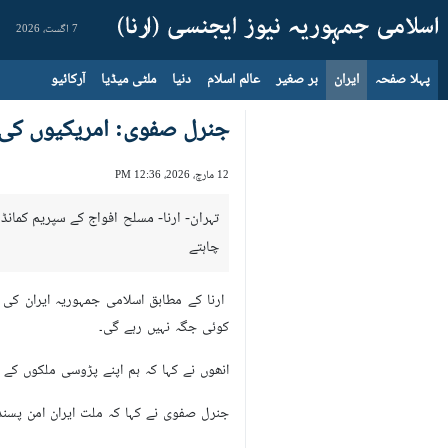
7 اگست، 2026
پہلا صفحہ
ایران
بر صغیر
عالم اسلام
دنیا
ملٹی میڈیا
آرکائیو
جنرل صفوی: امریکیوں کی
12 مارچ، 2026، 12:36 PM
تہران- ارنا- مسلح افواج کے سپریم کمان
چاہتے
ارنا کے مطابق اسلامی جمہوریہ ایران کی
کوئی جگہ نہیں رہے گی۔
انھوں نے کہا کہ ہم اپنے پڑوسی ملکوں کے س
جنرل صفوی نے کہا کہ ملت ایران امن پسند