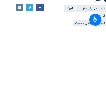
غاصب صیہونی حکومت
امریکا
ایران
♿︎
امریکی - اسرائيلی جارحیت
آپ کا تبصرہ