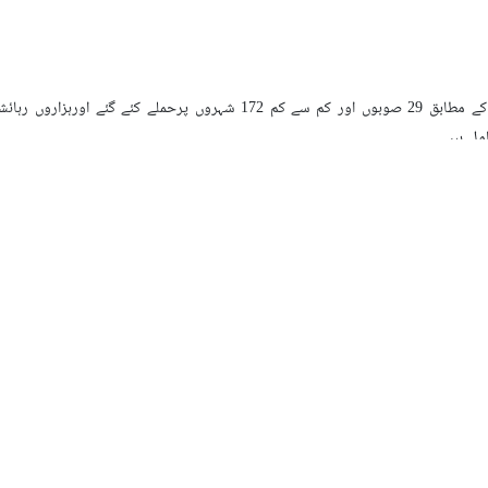
امل ہیں۔
وامی برادری سے مطالبہ کیا ہے کہ بین الاقوامی قوانین کی خلاف ورزیوں کے جائزے