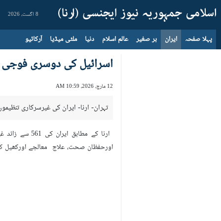
8 اگست، 2026
پہلا صفحہ
ایران
بر صغیر
عالم اسلام
دنیا
ملٹی میڈیا
آرکائیو
اسرائیل کی دوسری فوجی ج
12 مارچ، 2026، 10:59 AM
تہران- ارنا- ایران کی غیرسرکاری تنظیمو
ارنا کے مطابق
اورحفظان صحت، علاج معالجے اورکھیل کود 