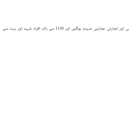
اس بیان میں پیش کئے گئے اعدادوشمار کے مطابق 29 صوبوں اور کم سے کم 172 شہروں پرحملے کئے گئے اورہزاروں رہائشی اور تجارتی عمارتیں منہدم ہوگئیں اور 1150 سے زائد افراد شہید اور بہت سے
،عام شہریوں پرحملوں کی روک تھام اورمتاثرین تک انسان دوستانہ امداد پہنچانے