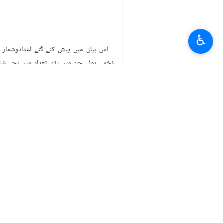
♿︎
زخمی ہوئے جن میں بڑی تعداد میں بچے ش
اس بیان پر دستخط کرنے والوں نے بین الاق
کے لئے فوری طور پراقدام کیا جائے۔
ایران
معاشرہ
0 Persons
لیبلز
غاصب صیہونی حکومت
امریکا
ایران