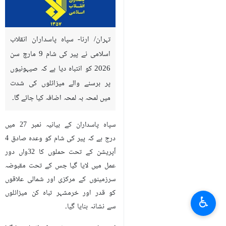
تہران/ ارنا- سپاہ پاسداران انقلاب
اسلامی نے پیر کی شام 9 مارچ سن
2026 کو انتباہ دیا ہے کہ صیہونیوں
پر برسنے والے میزائلوں کی شدت
میں لمحہ بہ لمحہ اضافہ کیا جائے گا۔
سپاہ پاسداران کے بیانیہ نمبر 27 میں
درج ہے کہ پیر کی شام کو وعدہ صادق 4
آّپریشن کے تحت حملوں کا 32واں دور
عمل میں لایا گیا جس کے تحت مقبوضہ
سرزمینوں کے مرکزی اور شمالی علاقوں
کو قدر اور خرمشہر تباہ کن میزائلوں
♿︎
سے نشانہ بنایا گیا۔