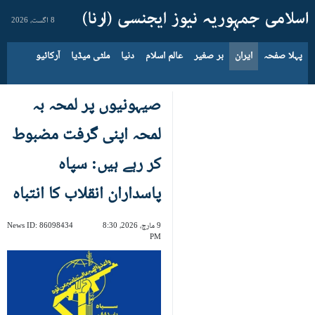
8 اگست، 2026
پہلا صفحہ
ایران
بر صغیر
عالم اسلام
دنیا
ملٹی میڈیا
آرکائیو
صیہونیوں پر لمحہ بہ
لمحہ اپنی گرفت مضبوط
کر رہے ہیں: سپاہ
پاسداران انقلاب کا انتباہ
9 مارچ، 2026، 8:30
86098434
News ID:
PM