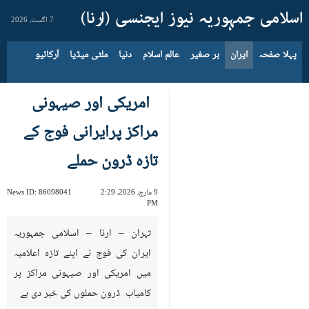
7 اگست، 2026
پہلا صفحہ
ایران
بر صغیر
عالم اسلام
دنیا
ملٹی میڈیا
آرکائیو
امریکی اور صیہونی
مراکز پرایرانی فوج کے
تازہ ڈرون حملے
9 مارچ، 2026، 2:29
86098041
News ID:
PM
تہران – ارنا – اسلامی جمہوریہ
ایران کی فوج نے اپنے تازہ اعلامیہ
میں امریکی اور صیہونی مراکز پر
کامیاب ڈرون حملوں کی خبر دی ہے