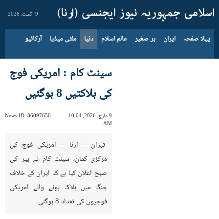
9 اگست، 2026
پہلا صفحہ
ایران
بر صغیر
عالم اسلام
دنیا
ملٹی میڈیا
آرکائیو
سینٹ کام : امریکی فوج
کی ہلاکتیں 8 ہوگئيں
9 مارچ، 2026، 10:04
86097650
News ID:
AM
تہران – ارنا – امریکی فوج کی
مرکزی کمان، سینٹ کام نے پیر کی
صبح اعلان کیا ہے کہ ایران کے خلاف
جنگ میں ہلاک ہونے والے امریکی
فوجیوں کی تعداد 8 ہوگئی