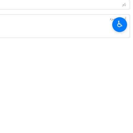
♿︎
تازہ ترین
لبنان میں صحافیوں پر حملے کی تحقیقات کی جائيں، ایمنسٹی انٹرنیشنل اور ہیومن 
2026-08-06 21:45
یمن میں سعودی ایجنٹوں کے ٹھکانے پر وسیع میزائل اور ڈرون حملہ
2026-08-06 19:52
صوبہ سیستان و بلوچستان کے جنوب میں ایک دہشت گرد گروہ کے کئ اراکین ہلاک