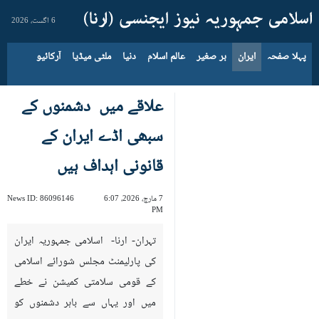
6 اگست، 2026
پہلا صفحہ
ایران
بر صغیر
عالم اسلام
دنیا
ملٹی میڈیا
آرکائیو
علاقے میں دشمنوں کے
سبھی اڈے ایران کے
قانونی اہداف ہیں
7 مارچ، 2026، 6:07
86096146
News ID:
PM
تہران- ارنا- اسلامی جمہوریہ ایران
کی پارلیمنٹ مجلس شورائے اسلامی
کے قومی سلامتی کمیشن نے خطے
میں اور یہاں سے باہر دشمنوں کو