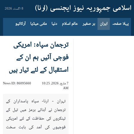
8 اگست، 2026
پہلا صفحہ
ایران
بر صغیر
عالم اسلام
دنیا
ملٹی میڈیا
آرکائیو
ترجمان سپاہ: امریکی
فوجی آئيں ہم ان کے
استقبال کے لئے تیار ہیں
7 مارچ، 2026، 10:25
86095660
News ID:
AM
تہران - ارنا- سپاہ پاسداران کے
ترجمان نے آبنائے ہرمز میں تیل کے
ٹینکروں کی حفاظت کے لئے امریکی
فوجیوں کی آمد کی بابت سخت