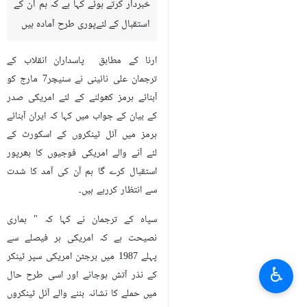
خبردار کرتے ہوئے کہا ہے کہ ہم ان کے
استقبال کے لئےپوری طرح آمادہ ہیں
ارنا کے مطابق پاسداران انقلاب کے
ترجمان علی نائینی نے سنیچر7 مارج کو
آبنائے ہرمز کھولنے کے لئے امریکی صدر
کے بیان کے جواب میں کہا کہ ایران آبنائے
ہرمز میں آئل ٹینکروں کے اسکورٹ کے
لئے آنے والے امریکی فوجیوں کا بھرپور
استقبال کرے گا ہم آن کی آمد کا شدت
سے انتظار کررہے ہیں۔
سپاہ کے ترجمان نے کہا کہ " ہماری
نصیحت ہے کہ امریکی ہر فیصلے سے
پہلے 1987 میں برجٹن امریکی سپر ٹینکر
♿︎
کے نذر آتش ہوجانے اور اسی طرح حال
میں حملے کا نشانہ بننے والے آئل ٹینکروں