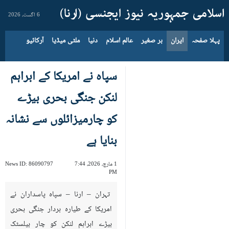
6 اگست، 2026
پہلا صفحہ
ایران
بر صغیر
عالم اسلام
دنیا
ملٹی میڈیا
آرکائیو
‌سپاہ نے امریکا کے ابراہم
لنکن جنگی بحری بیڑے
کو چارمیزائلوں سے نشانہ
بنایا ہے
1 مارچ، 2026، 7:44
86090797
News ID:
PM
تہران – ارنا – سپاہ پاسداران نے
امریکا کے طیارہ بردار جنگی بحری
بیڑے ابراہم لنکن کو چار بیلسٹک