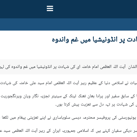
دت پر انڈونیشیا میں غم واندوہ
الشان آیت اللہ العظمی امام خامنہ ای کی شہادت پر انڈونیشیا میں غم واندوہ کی لہر
 نے اسلامی دنیا کے عظیم رہبر آیت اللہ العظمی امام سید علی خامنہ کی شہادت ک
ے سابق سفیر اور پرادا بھان تھنک ٹینک کے سینیئر تجزیہ نگار ویان ویرنگجوریت 
ی کی شہادت پر تہہ دل سے تعزیت پیش کرتا ہوں۔
یونیورسٹی کی پروفیسر محترمہ دیسی سلویاساری نے اپنے تعزیتی پیغام میں لکھا ہے
 دیکی سفیان کہتے ہیں کہ اسلامی جمہوریہ ایران کے رہبر آیت اللہ العظمی سید ع