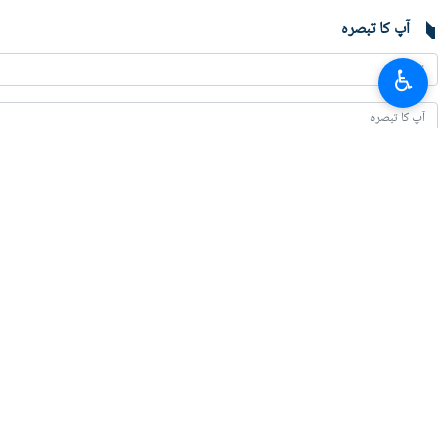
آپ کا تبصرہ
♿︎
تازہ ترین
ایران کے خلاف برطانوی فوجی اڈوں کے استعمال کو روکا جائے ، برطانوی مزدور یون
2026-08-07 17:08
سفارت کا عمل کبھی نہیں رکا / جنگ اور سفارت کاری مکمل ہم آہنگی سے جاری ہے: