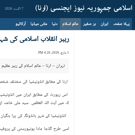
7 اگست، 2026
پہلا صفحہ
ایران
بر صغیر
عالم اسلام
دنیا
ملٹی میڈیا
آرکائیو
رہبر انقلاب اسلامی کی شہا
1 مارچ، 2026، 4:26 PM
تہران – ارنا – عالم اسلام کے رہبر عظیم 
ارنا کے مطابق انڈونیشیا کی مختلف شخصیات
اس رپورٹ کے مطابق ایران میں انڈونیشیا ک
کہ میں آیت اللہ العظمی سید علی خامنہ ا
انڈونیشیا کے شہر بانڈونگ کی پرا ہنگیان 
اسی طرح گڈجا مادا یونیورسٹی کے پروفیسر