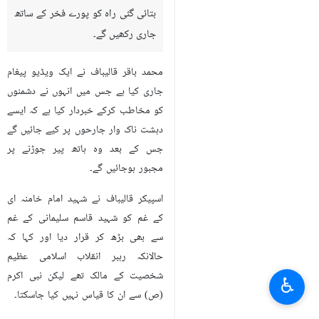
بتائی گئی راہ کو پورے فخر کے ساتھ
جاری رکھیں گے۔
محمد باقر قالیباف نے ایک ویڈیو پیغام
جاری کیا ہے جس میں انہوں نے دشمنوں
کو مخاطب کرکے خبردار کیا ہے کہ ایسے
دہشت ناک وار جارحوں پر کیے جائیں گے
جس کے بعد وہ ہاتھ پیر جوڑنے پر
مجبور ہوجائیں گے۔
اسپیکر قالیباف نے شہید امام خامنہ ای
کے غم کو شہید قاسم سلیمانی کے غم
سے بھی بڑھ کر قرار دیا اور کہا کہ
حالانکہ رہبر انقلاب اسلامی عظیم
شخصیت کے مالک تھے لیکن نبی اکرم
♿︎
(ص) سے ان کا قیاس نہیں کیا جاسکتا۔