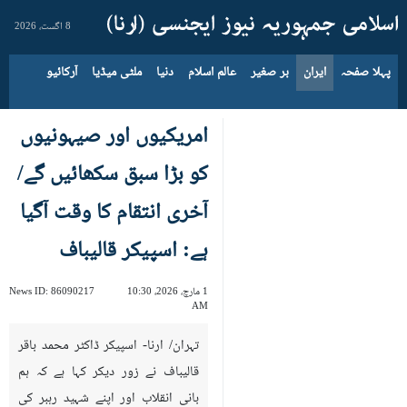
8 اگست، 2026
پہلا صفحہ
ایران
بر صغیر
عالم اسلام
دنیا
ملٹی میڈیا
آرکائیو
امریکیوں اور صیہونیوں
کو بڑا سبق سکھائیں گے/
آخری انتقام کا وقت آگیا
ہے: اسپیکر قالیباف
1 مارچ، 2026، 10:30
86090217
News ID:
AM
تہران/ ارنا- اسپیکر ڈاکٹر محمد باقر
قالیباف نے زور دیکر کہا ہے کہ ہم
بانی انقلاب اور اپنے شہید رہبر کی