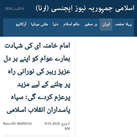
6 اگست، 2026
پہلا صفحہ
ایران
بر صغیر
عالم اسلام
دنیا
ملٹی میڈیا
آرکائیو
امام خامنہ ای کی شہادت
ہمارے عوام کو اپنے ہر دل
عزیز رہبر کی نورانی راہ
پر چلنے کے لیے مزید
پرعزم کردے گی: سپاہ
پاسداران انقلاب اسلامی
1 مارچ، 2026، 9:19
86090135
News ID:
AM