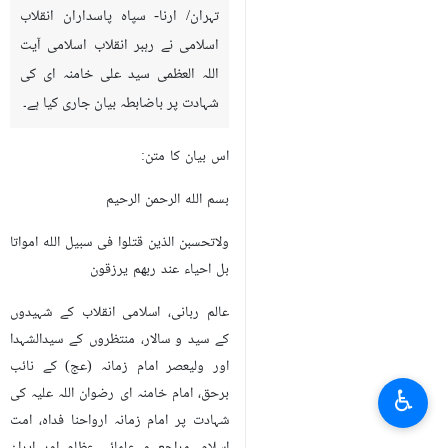
تہران/ ارنا- سپاہ پاسداران انقلاب
اسلامی نے رہبر انقلاب اسلامی آيت
اللہ العظمی سید علی خامنہ ای کی
شہادت پر باضابطہ بیان جاری کیا ہے۔
اس بیان کا متن:
بسم الله الرحمن الرحیم
ولاتحسبن الذین قتلوا فی سبیل الله امواتا
بل احیاء عند ربهم یرزقون
عالم ربانی، اسلامی انقلاب کے شہیدوں
کے سید و سالار، منتظروں کے سیدالشہدا
اور ولیعصر امام زمانہ (عج) کے نائب
♿︎
برحق، امام خامنہ ای رضوان اللہ علیہ کی
شہادت پر امام زمانہ ارواحنا فداہ، امت