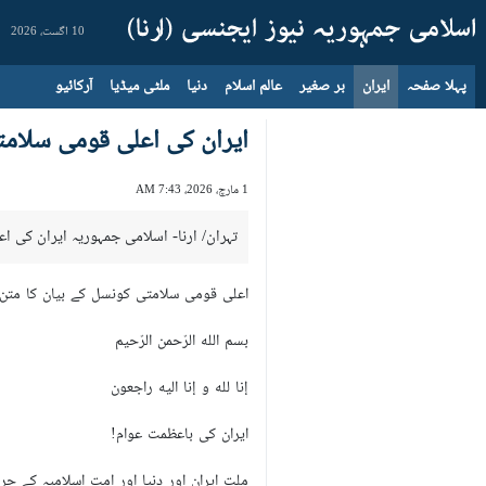
10 اگست، 2026
پہلا صفحہ
ایران
بر صغیر
عالم اسلام
دنیا
ملٹی میڈیا
آرکائیو
ایران کی اعلی قومی سلامتی
1 مارچ، 2026، 7:43 AM
تہران/ ارنا- اسلامی جمہوریہ ایران کی ا
اعلی قومی سلامتی کونسل کے بیان کا متن:
بسم الله الرّحمن الرّحیم
إنا لله و إنا الیه راجعون
ایران کی باعظمت عوام!
ملت ایران اور دنیا اور امت اسلامیہ کے ح