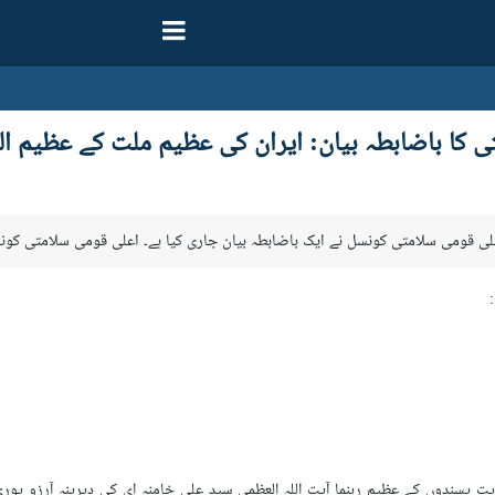
 کا باضابطہ بیان: ایران کی عظیم ملت کے عظیم الشا
علی قومی سلامتی کونسل نے ایک باضابطہ بیان جاری کیا ہے۔ اعلی قومی سلامتی کونس
ریت پسندوں کے عظیم رہنما آيت اللہ العظمی سید علی خامنہ ای کی دیرینہ آرزو پور