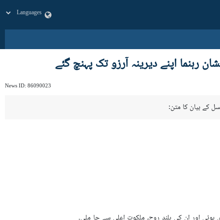
ن رہنما اپنے دیرینہ آرزو تک پہنچ گئے
News ID:
86090023
ل کے بیان کا متن:
ی ہوئی اور ان کی بلند روح، ملکوت اعلی سے جا ملی۔