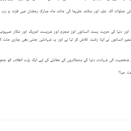
 علی صلوات اللہ علیہ اور سلامہ علیہما کی مانند ماہ مبارک رمضان میں فزت و رب 
ہ اور دنیا کے حریت پسند انسانوں اور مجرم اور شرپسند امریکہ اور مکار صیہون
یر انسانوں نے اپنا راستہ تلاش کر لیا ہے اور یہ شہادتیں جتنی بھی ہماری ملت کے 
ن شخصیت کی شہادت، دنیا کے ستمکاروں کے مقابلے کے لیے ایک بڑے انقلاب کو جن
عث حیا!