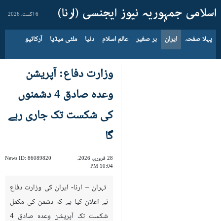
6 اگست، 2026
پہلا صفحہ
ایران
بر صغیر
عالم اسلام
دنیا
ملٹی میڈیا
آرکائیو
وزارت دفاع: آپریشن
وعدہ صادق 4 دشمنوں
کی شکست تک جاری رہے
گا
28 فروری، 2026،
86089820
News ID:
10:04 PM
تہران – ارنا- ایران کی وزارت دفاع
نے اعلان کیا ہے کہ دشمن کی مکمل
شکست تک آپریشن وعدہ صادق 4