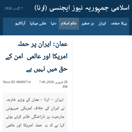
7 اگست، 2026
پہلا صفحہ
ایران
بر صغیر
عالم اسلام
دنیا
ملٹی میڈیا
آرکائیو
عمان: ایران پر حملہ
امریکا اور عالمی امن کے
حق میں نہیں ہے
28 فروری، 2026، 7:40
86089714
News ID:
PM
تہران – ارنا – عمان کے وزیر خارجہ
نے ایران کے خلاف امریکی صیہونی
جارحیت پر ناراضگی ظاہر کرتے ہوئے
کہا ہے کہ یہ حملہ امریکا اور عالمی