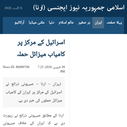
6 اگست، 2026
پہلا صفحہ
ایران
بر صغیر
عالم اسلام
دنیا
ملٹی میڈیا
آرکائیو
اسرائیل کے مرکز پر
کامیاب میزائل حملہ
28 فروری، 2026، 7:25
86089706
News ID:
PM
تہران – ارنا – صیہونی ذرائع نے