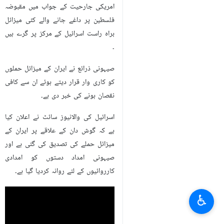
اسرائیل کے مرکز پر ایران کے کامیاب
میزائل حملوں کی خبر دی ہے۔
ارنا کے مطابق صیہونی ذرائع نے رپورٹ
دی ہے کہ ایران کے خلاف صیہونی
امریکی جارحیت کے جواب میں مقبوضہ
فلسطین پر داغے جانے والے کئی میزائل
براہ راست اسرائیل کے مرکز پر گرے ہیں
۔
صیہونی ذرائع نے ایران کے میزائل حملوں
کو کاری وار قرار دیتے ہوئے ان سے کافی
نقصان ہونے کی خبر دی ہے۔
اسرائیل کی والانیوز سائٹ نے اعلان کیا
♿︎
ہے کہ گوش دان کے علاقے پر ایران کے
میزائل حملے کی تصدیق کی گئی ہے اور