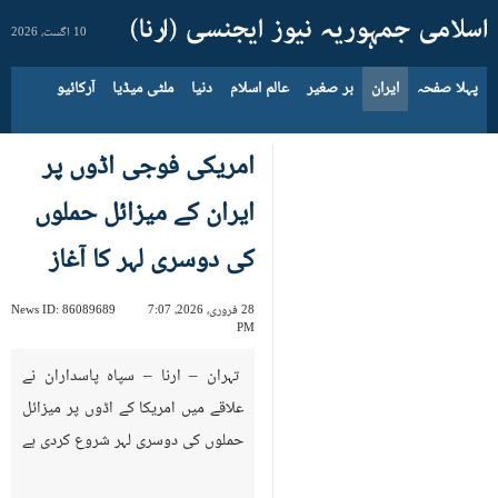
10 اگست، 2026
پہلا صفحہ
ایران
بر صغیر
عالم اسلام
دنیا
ملٹی میڈیا
آرکائیو
امریکی فوجی اڈوں پر
ایران کے میزائل حملوں
کی دوسری لہر کا آغاز
28 فروری، 2026، 7:07
86089689
News ID:
PM
تہران – ارنا – سپاہ پاسداران نے
علاقے میں امریکا کے اڈوں پر میزائل
حملوں کی دوسری لہر شروع کردی ہے