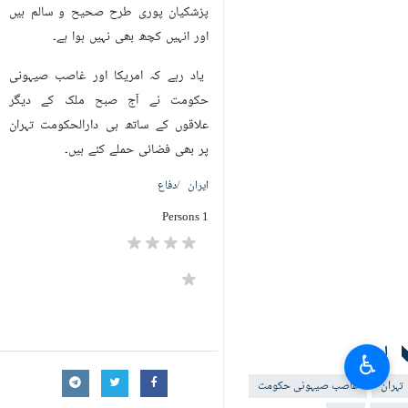
پزشکیان پوری طرح صحیح و سالم ہیں
اور انہیں کچھ بھی نہیں ہوا ہے۔
یاد رہے کہ امریکا اور غاصب صیہونی
حکومت نے آج صبح ملک کے دیگر
علاقوں کے ساتھ ہی دارالحکومت تہران
پر بھی فضائی حملے کئے ہیں۔
ایران
دفاع
1 Persons
لیبلز
♿︎
تہران
غاصب صیہونی حکومت