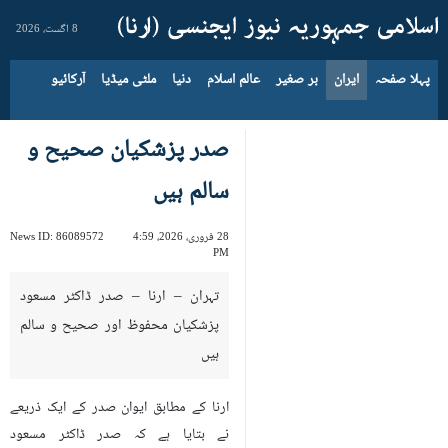
8 اگست، 2026
پہلا صفحہ
ایران
بر صغیر
عالم اسلام
دنیا
ملٹی میڈیا
آرکائیو
صدر پزشکیان صحیح و
سالم ہیں
28 فروری، 2026، 4:59
86089572
News ID:
PM
تہران – ارنا – صدر ڈاکٹر مسعود
پزشکیان محفوظ اور صحیح و سالم
ہیں
ارنا کے مطابق ایوان صدر کے ایک ذریعے
نے بتایا ہے کہ صدر ڈاکٹر مسعود