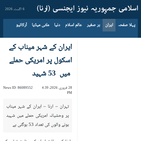
6 اگست، 2026
پہلا صفحہ
ایران
بر صغیر
عالم اسلام
دنیا
ملٹی میڈیا
آرکائیو
ایران کے شہر میناب کے
اسکول پر امریکی حملے
میں 53 شہید
28 فروری، 2026، 4:39
86089552
News ID:
PM
تہران – ارنا – ایران کے شہر میناب
پر وحشیانہ امریکی حملے میں شہید
ہونے والوں کی تعداد 53 ہوگئی ہے