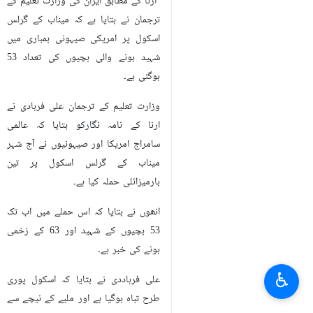
ارنا کے مطابق ایران کی وزارت تعلیم کے
ترجمان نے بتایا ہے کہ میناب کے گرلس
اسکول پر امریکی صیہونی بمباری میں
شہید ہونے والی بچیوں کی تعداد 53
ہوگئی ہے۔
وزارت تعلیم کے ترجمان علی فرہادی نے
ارنا کے نامہ نگارکو بتایا کہ عالمی
سامراج امریکا اور صیہونیوں نے آج شہر
میناب کے گرلس اسکول پر تین
بارمیزائلی حملہ کیا ہے۔
انھوں نے بتایا کہ اس حملے میں اب تک
53 بچیوں کے شہید اور 63 کے زخمی
ہونے کی خبر ہے۔
♿︎
علی فرہاددی نے بتایا کہ اسکول پوری
طرح تباہ ہوگیا ہے اور ملبے کے نیچے سے