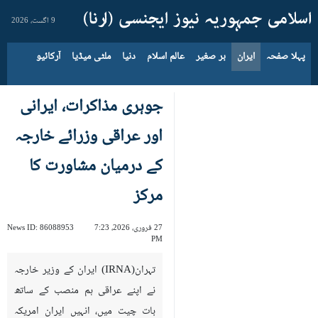
9 اگست، 2026
پہلا صفحہ
ایران
بر صغیر
عالم اسلام
دنیا
ملٹی میڈیا
آرکائیو
جوہری مذاکرات، ایرانی
اور عراقی وزرائے خارجہ
کے درمیان مشاورت کا
مرکز
27 فروری، 2026، 7:23
86088953
News ID:
PM
تہران(IRNA) ایران کے وزیر خارجہ
نے اپنے عراقی ہم منصب کے ساتھ
بات چیت میں، انہیں ایران امریکہ