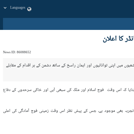
ڈر کا اعلان
News ID:
86088652
شعبوں میں اپنی توانائیوں اور ایمان راسخ کے ساتھ دشمن کے ہر اقدام کے مقابلے
میں بتایا کہ اس وقت فوج اسلام اور ملک کی سبھی آبی اور خاکی سرحدوں کے دفاع
 کہ متعدد مشقیں انجام دی جاچکی ہیں اور اسی کے ساتھ ہمارے پاس گزشتہ 12 روزہ جنگ کا تجربہ بھی موجود ہے، جس کے پیش نظر اس وقت زمینی فوج آمادگی کی اعلی