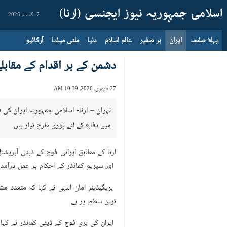
7 اگست، 2026
پہلا صفحہ
ایران
بر صغیر
عالم اسلام
دنیا
ملٹی میڈیا
آرکائیو
دشمن کے ہر اقدام کے مقابلے
27 فروری، 2026، 10:39 AM
تہران – ارنا- اسلامی جمہوریہ ایران کی ف
میں دفاع کے لئے پوری طرح تیار ہیں
ارنا کے مطابق ایرانی فوج کے ڈپٹی آپریشن
اور سپریم کمانڈر کے احکام پر عمل درآمد 
ترین سطح پر ہے۔
ایران کی بری فوج کے ڈپٹی کمانڈر نے کہا