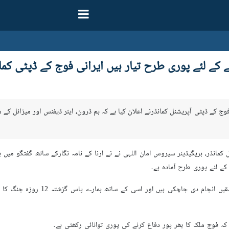
 کے لئے پوری طرح تیار ہیں ایرانی فوج کے ڈپٹی کمان
وج کے ڈپٹی آپریشنل کمانڈرنے اعلان کیا ہے کہ ہم ڈرون، ایئر ڈیفنس اور میزائل کے 
ل کمانڈر، بریگیڈیئر سیروس امان اللہی نے نے ارنا کے نامہ نگارکے ساتھ گفتگو 
کے لئے پوری طرح آمادہ ہے۔
بریگیڈیئر امان اللہی نے کہا
 کہ فوج ملک کا بھر پور دفاع کرنے کی پوری توانائی رکھتی ہے۔