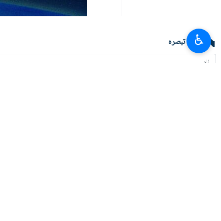
♿︎
آپ کا تبصرہ
تازہ ترین
ایران کے خلاف برطانوی فوجی اڈوں کے استعمال کو روکا جائے ، برطانوی مزدور یون
2026-08-07 17:08