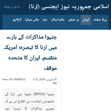
8 اگست، 2026
پہلا صفحہ
ایران
بر صغیر
عالم اسلام
دنیا
ملٹی میڈیا
آرکائیو
جنیوا مذاکرات کے بارے
میں ارنا کا تبصرہ؛ امریکہ
منقسم، ایران کا متحدہ
موقف
26 فروری، 2026، 4:22
86088332
News ID:
PM
جنیوا (IRNA) جنیوا میں ارنا کے
خصوصی نمائندے نے اطلاع دی ہے کہ
جوہری مذاکرات کا تیسرا دور