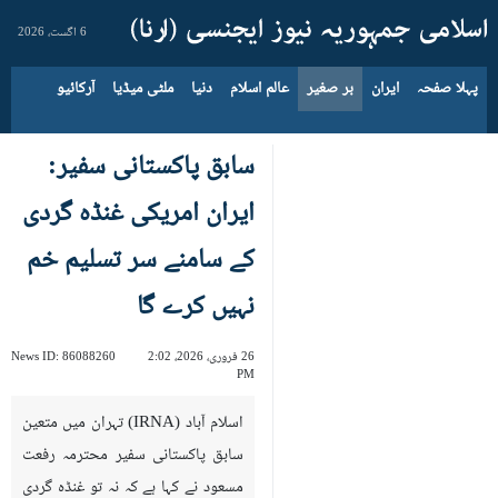
6 اگست، 2026
پہلا صفحہ
ایران
بر صغیر
عالم اسلام
دنیا
ملٹی میڈیا
آرکائیو
سابق پاکستانی سفیر:
ایران امریکی غنڈہ گردی
کے سامنے سر تسلیم خم
نہیں کرے گا
26 فروری، 2026، 2:02
86088260
News ID:
PM
اسلام آباد (IRNA) تہران میں متعین
سابق پاکستانی سفیر محترمہ رفعت
مسعود نے کہا ہے کہ نہ تو غنڈہ گردی