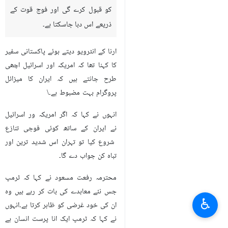
کو قبول کرے گی اور فوج قوت کے
ذریعے اس دبا جاسکتا ہے۔
ارنا کے انٹرویو دیتے ہوئے پاکستانی سفیر
کا کہنا تھا کہ امریکہ اور اسرائیل اچھی
طرح جانتے ہیں کہ ایران کا میزائل
پروگرام بہت مضبوط ہے۔\
انہوں نے کہا کہ اگر امریکہ ور اسرائیل
نے ایران کے ساتھ کوئی فوجی تنازع
شروع کیا تو تہران اس شدید ترین اور
تباہ کن جواب دے گا۔
محترمہ رفعت مسعود نے کہا کہ ٹرمپ
جس نئے معاہدے کی بات کر رہے ہیں وہ
♿︎
ان کی خود غرضی کو ظاہر کرتا ہے۔انہوں
نے کہا کہ ٹرمپ ایک انا پرست انسان ہے