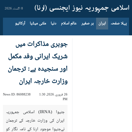
8 اگست، 2026
پہلا صفحہ
ایران
بر صغیر
عالم اسلام
دنیا
ملٹی میڈیا
آرکائیو
جوہری مذاکرات میں
شریک ایرانی وفد مکمل
اور سنجیدہ ہے: ترجمان
وزارت خارجہ ایران
26 فروری، 2026، 1:30
86088238
News ID:
PM
جنیوا (IRNA) اسلامی جمہوریہ
ایران کی وزارت خارجہ کے ترجمان
نےجنیوا موجود ارنا کے نامہ نگار کو