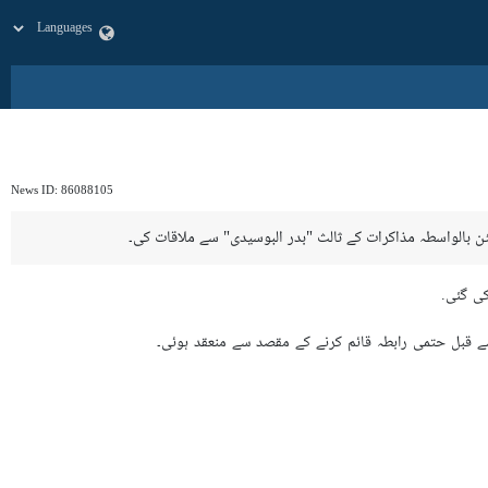
News ID:
86088105
ن بالواسطہ مذاکرات کے ثالث "بدر البوسیدی" سے ملاقات کی۔
کی گئی.
 سے قبل حتمی رابطہ قائم کرنے کے مقصد سے منعقد ہوئی۔