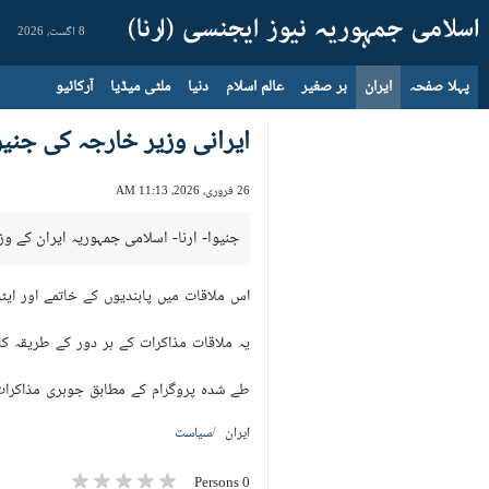
8 اگست، 2026
پہلا صفحہ
ایران
بر صغیر
عالم اسلام
دنیا
ملٹی میڈیا
آرکائیو
ایرانی وزیر خارجہ کی جنی
26 فروری، 2026، 11:13 AM
جنیوا- ارنا- اسلامی جمہوریہ ایران کے 
اس ملاقات میں پابندیوں کے خاتمے اور ا
یہ ملاقات مذاکرات کے ہر دور کے طریقہ کا
طے شدہ پروگرام کے مطابق جوہری مذاکرات
ایران
سیاست
0 Persons