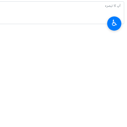
♿︎
تازہ ترین
بقائی: جنگ میں مال غنیمت کا دعوی کرنے والے کو پہلے جنگ جیتنی ہوتی ہے
2026-08-07 21:24
امریکہ میں پٹرول کی قیمتوں میں اضافہ ، وائٹ ہاؤس: قیمت کم کرنے کے لیے کوش
2026-08-07 21:02
ایران: ٹرمپ اب اس معاہدے کے لئے التماس کر رہے ہیں جسے خود وہ ختم کر چکے 
2026-08-07 20:41