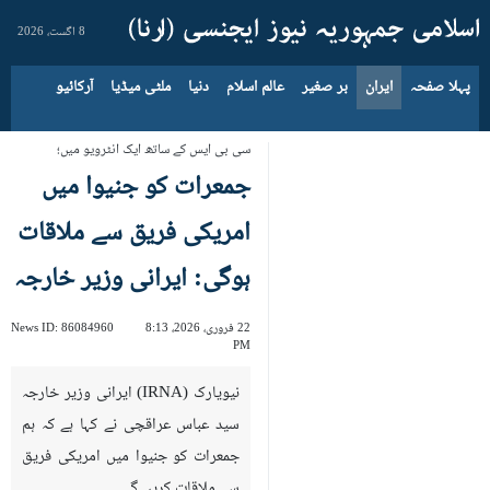
8 اگست، 2026
پہلا صفحہ
ایران
بر صغیر
عالم اسلام
دنیا
ملٹی میڈیا
آرکائیو
سی بی ایس کے ساتھ ایک انٹرویو میں؛
جمعرات کو جنیوا میں
امریکی فریق سے ملاقات
ہوگی: ایرانی وزیر خارجہ
22 فروری، 2026، 8:13
86084960
News ID:
PM
نیویارک (IRNA) ایرانی وزیر خارجہ
سید عباس عراقچی نے کہا ہے کہ ہم
جمعرات کو جنیوا میں امریکی فریق
سے ملاقات کریں گے۔