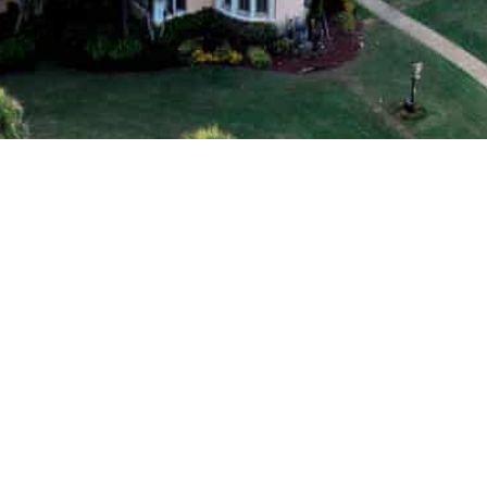
مطابق، امریکی خفیہ سروس نے بتایا ہے کہ اتوار کی صبح (مقامی وقت کے مطابق
رے میں داخل ہونے کی کوشش کر رہا تھا۔
ٹرمپ کی مار-اے-لاگو اسٹیٹ میں پیش آیا۔ اگرچہ ٹرمپ اکثر اپنی ہفت وار چھٹیاں
ق، اس شخص کو مار-ا-لاگو اسٹیٹ کے شمالی دروازے کے قریب دیکھا گیا تھا جب 