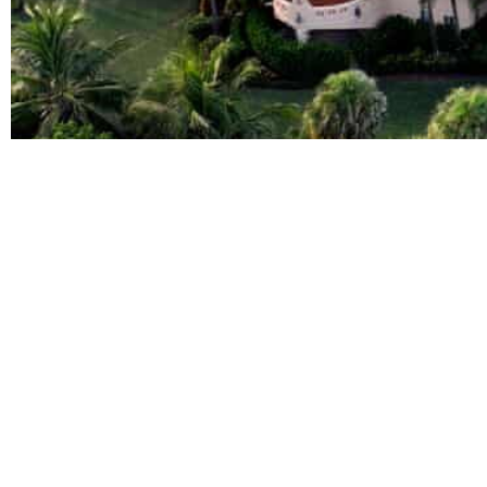
) ایک بندوق بردار شخص کو اس وقت ہلاک کردیا گیا تھا، جب وہ فلوریڈا میں
 اس بیچ ریزورٹ میں گزارتے ہیں لیکن جب یہ واقعہ پیش آیا تو وہ واشنگٹن کے
اس کے پاس "جو شاٹ گن اور ایک گیلن ایندھن تھا۔" مرنے والے کی شناخت کا