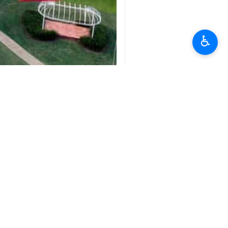
♿︎
تہران (IRNA) امریکی خفیہ سروس نے اعلان کیا ہے کہ ٹرمپ کی رہائش گاہ کے حفاظتی حدود میں داخل ہونے والے ایک مسلح شخص کو گولی مار کر ہلاک کر دیا گیا ہے۔
ایسوسی ایٹڈ پریس سے آئی آر این اے کے 
واقع ڈونلڈ ٹرمپ نجی کلب کے حفاظتی دائ
یہ واقعہ فلوریڈا کے پام بیچ میں ڈونلڈ 
وائٹ ہاؤس میں تھے۔
امریکی خفیہ سروس کے ایک بیان کے مطاب
ابھی تک اعلان نہیں کیا گیا ہے۔