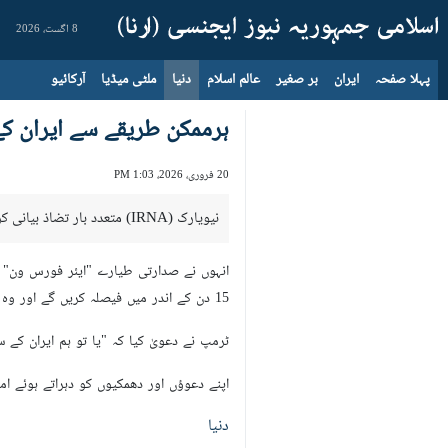
8 اگست، 2026
پہلا صفحہ
ایران
بر صغیر
عالم اسلام
دنیا
ملٹی میڈیا
آرکائیو
ہرممکن طریقے سے ایران کے 
20 فروری، 2026، 1:03 PM
نیویارک (IRNA) متعدد بار تضاذ بیانی کرنے والے امریکی صدر ایک پھر دعویٰ کیا ہے کہ ہم ہر ممکن طریقے سے ایران کے ساتھ معاہدہ تک پہنچنے کی کوشش کریں گے۔
15 دن کے اندر میں فیصلہ کریں گے اور وہ سجھتے ہیں کہ معاہدے تک پہنچنے کے لیے اتنا عرصہ کافی ہے۔
ٹرمپ نے دعویٰ کیا کہ "یا تو ہم ایران کے ساتھ مع
اپنے دعوؤں اور دھمکیوں کو دہراتے ہوئے ام
دنیا