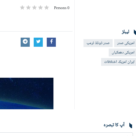
0 Persons
لیبلز
امریکی صدر
صدر ڈونلڈ ٹرمپ
امریکی دھمکیاں
ایران امریکہ اختلافات
آپ کا تبصرہ