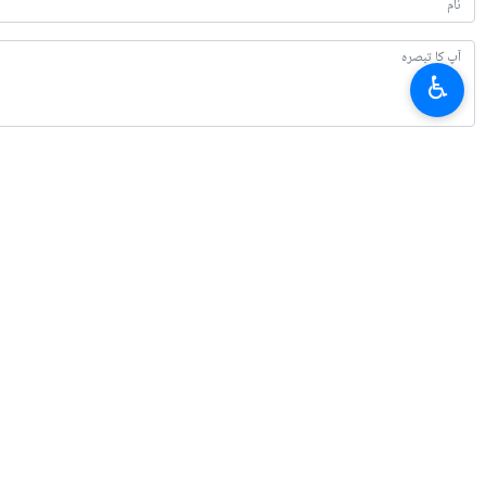
♿︎
تازہ ترین
نائب صدر ڈاکٹر محمد رضا عاف: ایران حریت پسندوں کی پناہ گاہ ہے
2026-08-08 11:07
ایران کے خلاف جنگ میں واشنگٹن کے غلط مفروضات
2026-08-08 09:48
بقائی: جنگ میں مال غنیمت کا دعوی کرنے والے کو پہلے جنگ جیتنی ہوتی ہے
2026-08-07 21:24