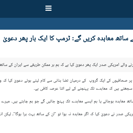
ساتھ معاہدہ کریں گے: ٹرمپ کا ایک بار پھر دعویٰ
اہدہ ہوجائے یا ہم ایسے معاہدے تک پہنچ جائیں گے جو ہم چاہتے ہیں۔ میرے خیال میں زیادہ سے زیا
ریکی صدر نے دعویٰ کیا کہ اگر معاہدہ نہ ہوا تو "ان کے ساتھ بہت برا ہوگا"، لیک