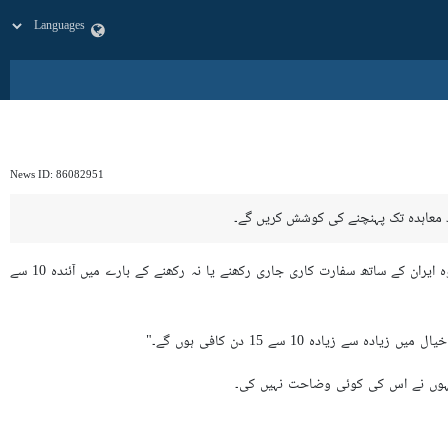
News ID:
86082951
انہوں نے صدارتی طیارے "ایئر فورس ون" پر صحافیوں کے ایک گروپ کے درمیان تضا بنانی سے کام لیتے ہوئے دعویٰ کیا کہ وہ ایران کے ساتھ سفارت کاری جاری رکھنے یا نہ رکھنے کے بارے میں آئندہ 10 سے
دہ 10 سے 15 دن کافی ہوں گے۔"
ن انہوں نے اس کی کوئی وضاحت نہیں کی۔