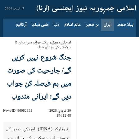
7 اگست، 2026
پہلا صفحہ
ایران
بر صغیر
عالم اسلام
دنیا
ملٹی میڈیا
آرکائیو
امریکی دھمکیوں کے جواب میں ایران کا
سلامتی کونسل کو خط
جنگ شروع نہیں کریں
گے/ جارحیت کی صورت
میں ہم فیصلہ کن جواب
دیں گے: ایرانی مندوب
20 فروری، 2026،
86082935
News ID:
12:48 PM
نیویارک (IRNA) امریکی صدر کے
دعوؤں اور دھمکیوں کے جواب میں