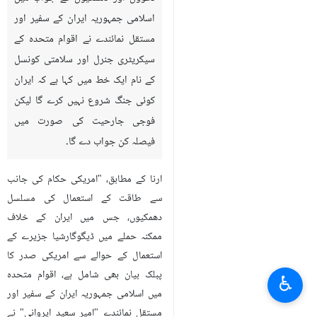
اسلامی جمہوریہ ایران کے سفیر اور
مستقل نمائندے نے اقوام متحدہ کے
سیکریٹری جنرل اور سلامتی کونسل
کے نام ایک خط میں کہا ہے کہ ایران
کوئی جنگ شروع نہیں کرے گا لیکن
فوجی جارحیت کی صورت میں
فیصلہ کن جواب دے گا۔
ارنا کے مطابق، "امریکی حکام کی جانب
سے طاقت کے استعمال کی مسلسل
دھمکیوں، جس میں ایران کے خلاف
ممکنہ حملے میں ڈیگوگارشیا جزیرے کے
استعمال کے حوالے سے امریکی صدر کا
پبلک بیان بھی شامل ہے، اقوام متحدہ
♿︎
میں اسلامی جمہوریہ ایران کے سفیر اور
مستقل نمائندے "امیر سعید ایروانی" نے