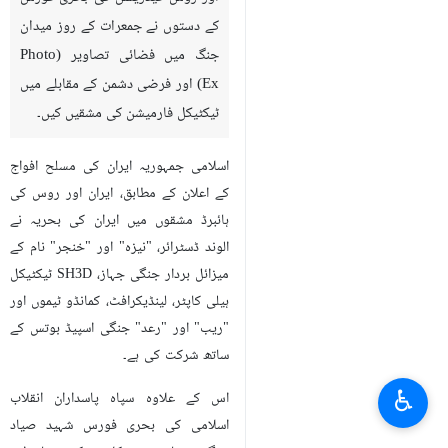
کے دستوں نے جمعرات کے روز میدان
جنگ میں فضائی تصاویر (Photo
Ex) اور فرضی دشمن کے مقابلے میں
ٹیکٹیکل فارمیشن کی مشقیں کیں۔
اسلامی جمہوریہ ایران کی مسلح افواج
کے اعلان کے مطابق، ایران اور روس کی
ہائبرڈ مشقوں میں ایران کی بحریہ نے
الوند ڈسٹرائر، "نیزہ" اور "خنجر" نام کے
میزائل بردار جنگی جہاز، SH3D ٹیکٹیکل
ہیلی کاپٹر، لینڈیکرافٹ، کمانڈو ٹیموں اور
"ریب" اور "رعد" جنگی اسپیڈ بوتس کے
ساتھ شرکت کی ہے۔
♿︎
اس کے علاوہ سپاہ پاسداران انقلاب
اسلامی کی بحری فورس شہید صیاد