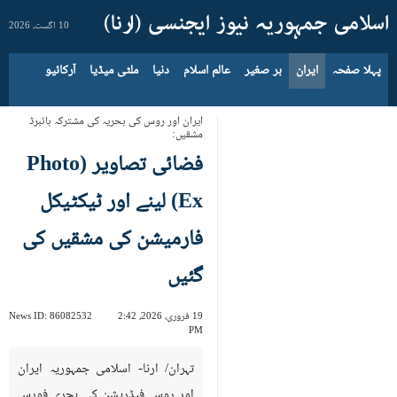
10 اگست، 2026
پہلا صفحہ
ایران
بر صغیر
عالم اسلام
دنیا
ملٹی میڈیا
آرکائیو
ایران اور روس کی بحریہ کی مشترکہ ہائبرڈ
مشقیں:
فضائی تصاویر (Photo
Ex) لینے اور ٹیکٹیکل
فارمیشن کی مشقیں کی
گئيں
19 فروری، 2026، 2:42
86082532
News ID:
PM
تہران/ ارنا- اسلامی جمہوریہ ایران
اور روس فیڈریشن کی بحری فورس