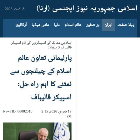
8 اگست، 2026
پہلا صفحہ
ایران
بر صغیر
عالم اسلام
دنیا
ملٹی میڈیا
آرکائیو
اسلامی ممالک کے اسپیکروں کے نام اسپیکر
قالیباف کا پیغام:
پارلیمانی تعاون عالم
اسلام کے چیلنجوں سے
نمٹنے کا اہم راہ حل:
اسپیکر قالیباف
19 فروری، 2026، 2:15
86082516
News ID:
PM