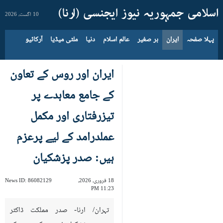
10 اگست، 2026
پہلا صفحہ
ایران
بر صغیر
عالم اسلام
دنیا
ملٹی میڈیا
آرکائیو
ایران اور روس کے تعاون
کے جامع معاہدے پر
تیزرفتاری اور مکمل
عملدرامد کے لیے پرعزم
ہیں: صدر پزشکیان
18 فروری، 2026،
86082129
News ID:
11:23 PM
تہران/ ارنا- صدر مملکت ڈاکٹر