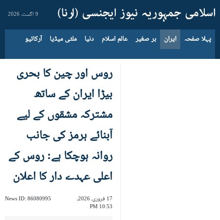
9 اگست، 2026
پہلا صفحہ
ایران
بر صغیر
عالم اسلام
دنیا
ملٹی میڈیا
آرکائیو
روس اور چین کا بحری
بیڑا ایران کے ساتھ
مشترکہ مشقوں کے لیے
آبنائے ہرمز کی جانب
روانہ ہوچکا ہے: روس کے
اعلی عہدے دار کا اعلان
17 فروری، 2026،
86080995
News ID:
10:53 PM