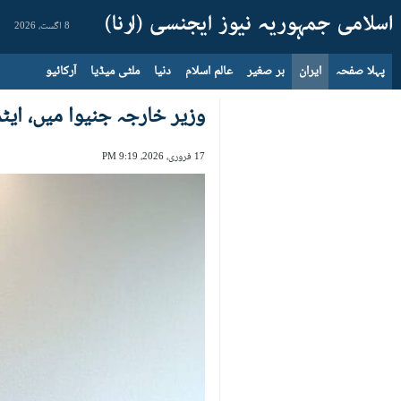
8 اگست، 2026
پہلا صفحہ
ایران
بر صغیر
عالم اسلام
دنیا
ملٹی میڈیا
آرکائیو
وزیر خارجہ جنیوا میں، ا
17 فروری، 2026، 9:19 PM