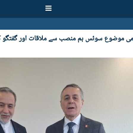
یٹمی موضوع سوئس ہم منصب سے ملاقات اور گفتگو ک