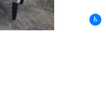
♿︎
جنیوا/ ارنا- وزیر خارجہ سید عباس عراق
اس ملاقات کے دوران دونوں فریقوں نے مذا
سید عباس عراقچی نے بھی مذاکرات کی تازہ
قابل ذکر ہے کہ تہران اور واشنگٹن کے بالو
سید عباس عراقچی نے مذاکرات کے اس دور 
ہوچکے ہیں۔
انہوں نے کہا کہ رافائل گروسی سے بھی فن