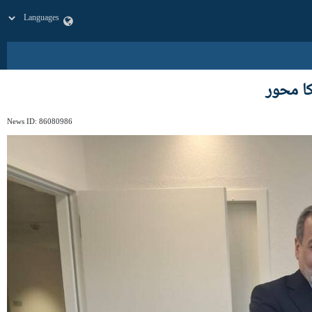
ا محور
News ID:
86080986