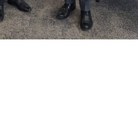
چی نے منگل کے روز جنیوا میں ہونے والے بالواسطہ ایٹمی مذاکرات میں شرکت کے بع
کرات کے سلسلے میں اپنی رائے اور نقطہ نظر کو پیش کیا۔
 صورتحال، ایران کے اصولی موقف اور ایران اور امریکہ کے مابین ایٹمی موضوع 
اسطہ ایٹمی مذاکرات کا دوسرا دور منگل کی شام کو جنیوا میں اختتام پزیر ہوگیا۔
کے بارے میں صحافیوں کو بتایا کہ اس وقت صورتحال پہلے زیادہ واضح ہوگئی ہے
ی شعبے میں اچھی گفتگو رہی۔