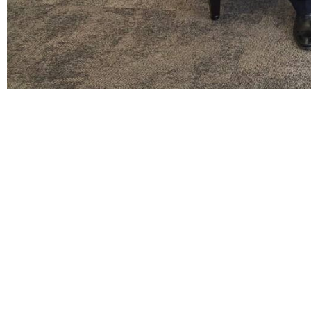
د اپنے سوئس ہم منصب "ایگنازیو کاسیس" سے ملاقات اور گفتگو کی۔
پر بات چیت کی اور کچھ تفصیلات سے کاسیس کو آگاہ کیا۔
 اور مذاکرات میں کن موضوعات پر بات چیت ہونی ہے، وہ پہلے سے زیادہ واضح