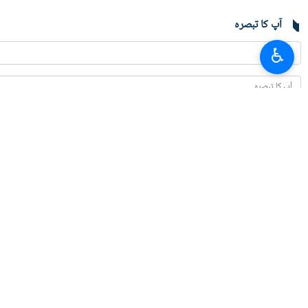
آپ کا تبصرہ
♿︎
تازہ ترین
امریکہ سے پیغامات ملے ہیں، وہ ایم او یو پر واپس آنا چاہتا ہے: نائب وزیر خارجہ
2026-08-05 22:09
قطر اور پاکستان جانے کا کوئی ارادہ نہیں/ ایران - عمان کے مشترکہ بیان پر کام ہو