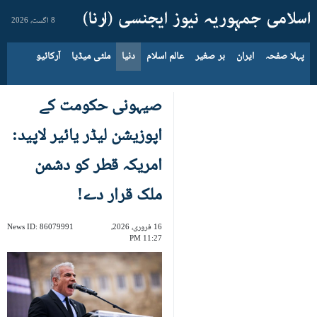
8 اگست، 2026
پہلا صفحہ
ایران
بر صغیر
عالم اسلام
دنیا
ملٹی میڈیا
آرکائیو
صیہونی حکومت کے
اپوزیشن لیڈر یائیر لاپید:
امریکہ قطر کو دشمن
ملک قرار دے!
16 فروری، 2026،
86079991
News ID:
11:27 PM