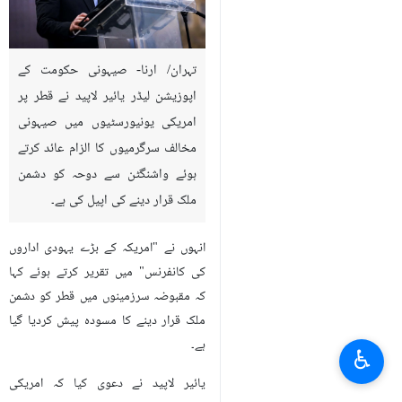
تہران/ ارنا- صیہونی حکومت کے
اپوزیشن لیڈر یائیر لاپید نے قطر پر
امریکی یونیورسٹیوں میں صیہونی
مخالف سرگرمیوں کا الزام عائد کرتے
ہوئے واشنگٹن سے دوحہ کو دشمن
ملک قرار دینے کی اپیل کی ہے۔
انہوں نے "امریکہ کے بڑے یہودی اداروں
کی کانفرنس" میں تقریر کرتے ہوئے کہا
کہ مقبوضہ سرزمینوں میں قطر کو دشمن
ملک قرار دینے کا مسودہ پیش کردیا گیا
ہے۔
♿︎
یائیر لاپید نے دعوی کیا کہ امریکی