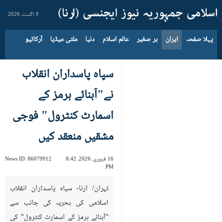
9 اگست، 2026
پہلا صفحہ
ایران
بر صغیر
عالم اسلام
دنیا
ملٹی میڈیا
آرکائیو
سپاہ پاسداران انقلاب
نے"آبنائے ہرمز کے
اسمارٹ کنٹرول" فوجی
مشقیں منعقد کیں
16 فروری، 2026، 8:42
86079912
News ID:
PM
تہران/ ارنا- سپاہ پاسداران انقلاب
اسلامی کی بحریہ کی جانب سے
"آبنائے ہرمز کے اسمارٹ کنٹرول" کی