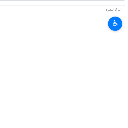
ابوظہبی (IRNA) پاکستان
♿︎
ملاقات کی۔
پاکستانی فوج کے شعبہ تعلقات عامہ کے ج
ملاقات میں خطے کی تازہ ترین صورتحال پر 
بیان میں کہا گیا ہے کہ فریقین نے علاقائی
بر صغیر
پاکستان
0 Persons
لیبلز
علاقائی صورتحال
پاکستان