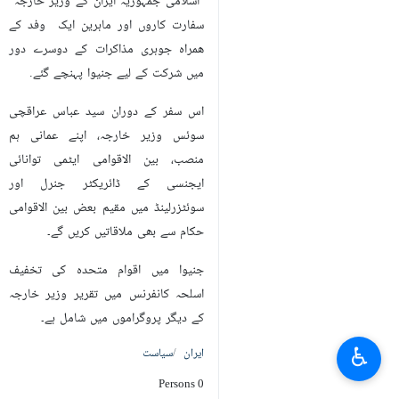
اسلامی جمہوریہ ایران کے وزیر خارجہ
سفارت کاروں اور ماہرین ایک وفد کے
ھمراہ جوہری مذاکرات کے دوسرے دور
میں شرکت کے لیے جنیوا پہنچے گئے.
اس سفر کے دوران سید عباس عراقچی
سوئس وزیر خارجہ، اپنے عمانی ہم
منصب، بین الاقوامی ایٹمی توانائی
ایجنسی کے ڈائریکٹر جنرل اور
سوئٹزرلینڈ میں مقیم بعض بین الاقوامی
حکام سے بھی ملاقاتیں کریں گے۔
جنیوا میں اقوام متحدہ کی تخفیف
اسلحہ کانفرنس میں تقریر وزیر خارجہ
کے دیگر پروگراموں میں شامل ہے۔
♿︎
ایران
سیاست
0 Persons