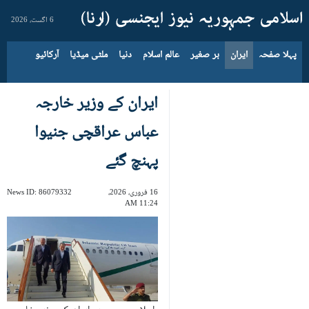
6 اگست، 2026
پہلا صفحہ
ایران
بر صغیر
عالم اسلام
دنیا
ملٹی میڈیا
آرکائیو
ایران کے وزیر خارجہ
عباس عراقچی جنیوا
پہنچ گئے
16 فروری، 2026،
86079332
News ID:
11:24 AM